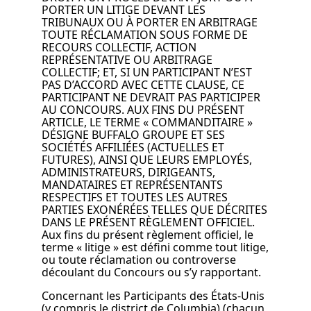
PORTER UN LITIGE DEVANT LES
TRIBUNAUX OU À PORTER EN ARBITRAGE
TOUTE RÉCLAMATION SOUS FORME DE
RECOURS COLLECTIF, ACTION
REPRÉSENTATIVE OU ARBITRAGE
COLLECTIF; ET, SI UN PARTICIPANT N’EST
PAS D’ACCORD AVEC CETTE CLAUSE, CE
PARTICIPANT NE DEVRAIT PAS PARTICIPER
AU CONCOURS. AUX FINS DU PRÉSENT
ARTICLE, LE TERME « COMMANDITAIRE »
DÉSIGNE BUFFALO GROUPE ET SES
SOCIÉTÉS AFFILIÉES (ACTUELLES ET
FUTURES), AINSI QUE LEURS EMPLOYÉS,
ADMINISTRATEURS, DIRIGEANTS,
MANDATAIRES ET REPRÉSENTANTS
RESPECTIFS ET TOUTES LES AUTRES
PARTIES EXONÉRÉES TELLES QUE DÉCRITES
DANS LE PRÉSENT RÈGLEMENT OFFICIEL.
Aux fins du présent règlement officiel, le
terme « litige » est défini comme tout litige,
ou toute réclamation ou controverse
découlant du Concours ou s’y rapportant.
Concernant les Participants des États-Unis
(y compris le district de Columbia) (chacun,