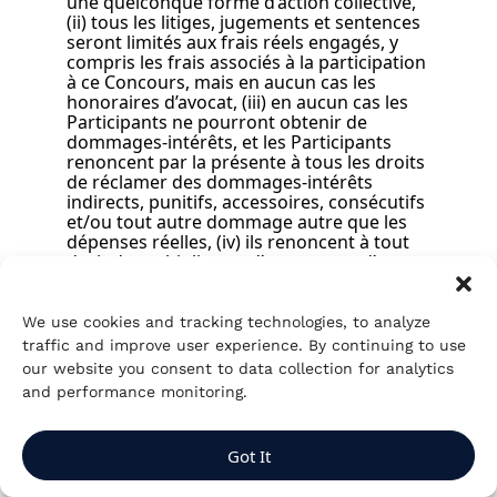
une quelconque forme d’action collective,
(ii) tous les litiges, jugements et sentences
seront limités aux frais réels engagés, y
compris les frais associés à la participation
à ce Concours, mais en aucun cas les
honoraires d’avocat, (iii) en aucun cas les
Participants ne pourront obtenir de
dommages-intérêts, et les Participants
renoncent par la présente à tous les droits
de réclamer des dommages-intérêts
indirects, punitifs, accessoires, consécutifs
et/ou tout autre dommage autre que les
dépenses réelles, (iv) ils renoncent à tout
droit de multiplier ou d’augmenter d’une
autre manière les dommages-intérêts, et
(v) ils acceptent irrévocablement la
compétence personnelle des tribunaux
We use cookies and tracking technologies, to analyze
susmentionnés, selon ce qui est applicable
traffic and improve user experience. By continuing to use
à chaque Participant, et renoncent à toute
our website you consent to data collection for analytics
réclamation de forum non conveniens ou
and performance monitoring.
d’absence de compétence personnelle
dont ils pourraient disposer.
Got It
12. CONFIDENTIALITÉ :
Les informations
personnelles seront utilisées par le