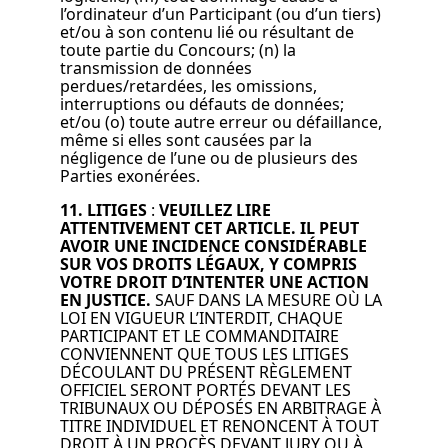
l’ordinateur d’un Participant (ou d’un tiers)
et/ou à son contenu lié ou résultant de
toute partie du Concours; (n) la
transmission de données
perdues/retardées, les omissions,
interruptions ou défauts de données;
et/ou (o) toute autre erreur ou défaillance,
même si elles sont causées par la
négligence de l’une ou de plusieurs des
Parties exonérées.
11. LITIGES
:
VEUILLEZ LIRE
ATTENTIVEMENT CET ARTICLE. IL PEUT
AVOIR UNE INCIDENCE CONSIDÉRABLE
SUR VOS DROITS LÉGAUX, Y COMPRIS
VOTRE DROIT D’INTENTER UNE ACTION
EN JUSTICE.
SAUF DANS LA MESURE OÙ LA
LOI EN VIGUEUR L’INTERDIT, CHAQUE
PARTICIPANT ET LE COMMANDITAIRE
CONVIENNENT QUE TOUS LES LITIGES
DÉCOULANT DU PRÉSENT RÈGLEMENT
OFFICIEL SERONT PORTÉS DEVANT LES
TRIBUNAUX OU DÉPOSÉS EN ARBITRAGE À
TITRE INDIVIDUEL ET RENONCENT À TOUT
DROIT À UN PROCÈS DEVANT JURY OU À